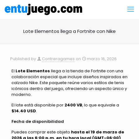
Lote Elementos llega a Fortnite con Nike
Published by
Contreragames
on
marzo 16, 2026
El
Lote Elementos
llega a la tienda de Fortnite con una
colaboración especial que incluye diseños inspirados en
calzado Nike. Este paquete reúne varios estilos de tenis
icónicos dentro del juego, ofreciendo un aspecto único y
moderno.
El lote está disponible por
2400 VB
, lo que equivale a
$14.40 USD
.
Fecha de disponibilidad
Puedes comprar este objeto
hasta el 19 de marzo de
2026 a las 6:00 p.m. en tu hora local (GMT-06:00)
.