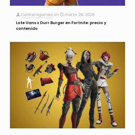
Contreragames
on
marzo 28, 2026
Lote Vans x Durr Burger en Fortnite: precio y
contenido