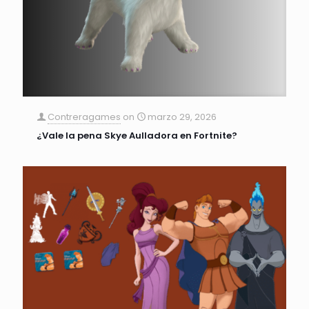
Contreragames
on
marzo 29, 2026
¿Vale la pena Skye Aulladora en Fortnite?