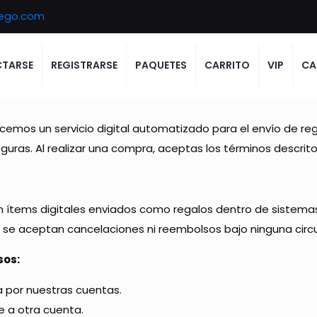
ego.com
TARSE
REGISTRARSE
PAQUETES
CARRITO
VIP
CA
ecemos un servicio digital automatizado para el envío de r
guras. Al realizar una compra, aceptas los términos descritos
ítems digitales enviados como regalos dentro de sistemas o
o se aceptan cancelaciones ni reembolsos bajo ninguna circ
sos:
da por nuestras cuentas.
e a otra cuenta.