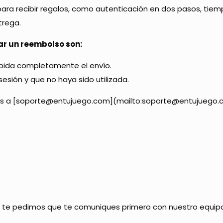
 para recibir regalos, como autenticación en dos pasos, tie
trega.
ar un reembolso son:
mpida completamente el envío.
sión y que no haya sido utilizada.
birnos a [soporte@entujuego.com](mailto:soporte@entujuego.
a, te pedimos que te comuniques primero con nuestro equi