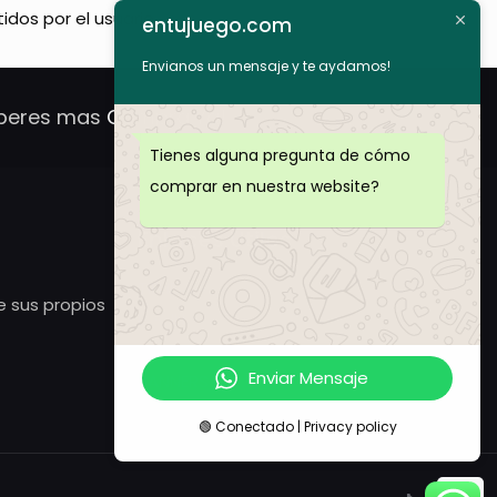
dos por el usuario.
entujuego.com
Envianos un mensaje y te aydamos!
peres mas
Compra Ya!
Tienes alguna pregunta de cómo
comprar en nuestra website?
Enlaces Utiles
TIENDA
e sus propios
LOGIN
CONTACTO
Enviar Mensaje
BANNERS
🟢 Conectado | Privacy policy