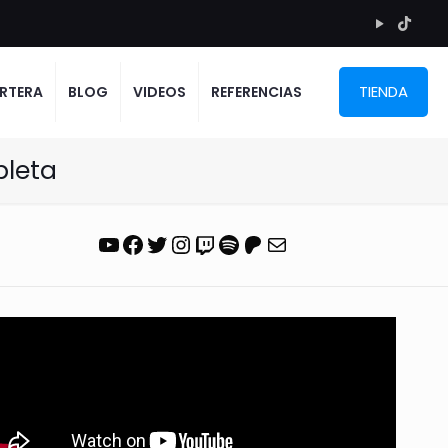
TIENDA
RTERA
BLOG
VIDEOS
REFERENCIAS
pleta
YouTube
Facebook
Twitter
Instagram
Twitch
Spotify
Patreon
Correo electrónico