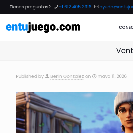
Tienes preguntas?
+1 612 405 3916
ayuda@entuju
CONEC
Vent
Published by
Berlin Gonzalez
on
mayo 11, 2026