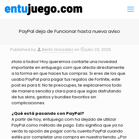
PayPal deja de Funcionar hasta nueva aviso
Published by
Berlin Gonzalez
on
julio 23, 2025
¡Hola a todos! Hoy queremos contarte una novedad
importante en entujuego.com que afecta directamente
a la forma en que haces tus compras. Si eres de los que
usaba PayPal para pagar tus regalos de Fortnite, este
post es para ti. No te preocupes, te explicaremos todo
de manera sencilla y clara para que sigas disfrutando
de tus skins, gestos y bundles favoritos sin
complicaciones.
¿Qué está pasando con PayPal?
A partir de hoy, entujuego.com ha dejado de utilizar
PayPal como método de pago. Esto significa que ya no
verás la opción de pagar con tu cuenta PayPal cuando
estés por completar una compra en nuestra tienda. ¿Por