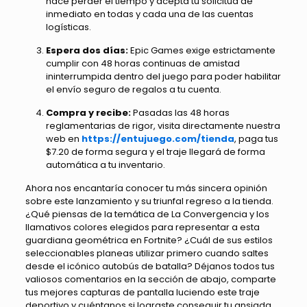
hace perder el tiempo y acepta tu solicitud de
inmediato en todas y cada una de las cuentas
logísticas.
Espera dos días:
Epic Games exige estrictamente
cumplir con 48 horas continuas de amistad
ininterrumpida dentro del juego para poder habilitar
el envío seguro de regalos a tu cuenta.
Compra y recibe:
Pasadas las 48 horas
reglamentarias de rigor, visita directamente nuestra
web en
https://entujuego.com/tienda
, paga tus
$7.20 de forma segura y el traje llegará de forma
automática a tu inventario.
Ahora nos encantaría conocer tu más sincera opinión
sobre este lanzamiento y su triunfal regreso a la tienda.
¿Qué piensas de la temática de La Convergencia y los
llamativos colores elegidos para representar a esta
guardiana geométrica en Fortnite? ¿Cuál de sus estilos
seleccionables planeas utilizar primero cuando saltes
desde el icónico autobús de batalla? Déjanos todos tus
valiosos comentarios en la sección de abajo, comparte
tus mejores capturas de pantalla luciendo este traje
deportivo y cuéntanos si lograste conseguir tu ansiada