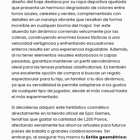
diseño del traje destaca por su ropa deportiva ajustada
que presenta un hermoso degradado de colores entre
tonos azules, celestes y verdes, complementado con
detalles en un naranja vibrante que resaltan de forma
increíble en cualquier bioma del mapa. Ver este
atuendo tan dinámico corriendo velozmente por las
colinas, construyendo enormes bases tácticas a una
velocidad vertiginosa y enfrentando escuadrones
enteros resulta ser una experiencia inigualable. Además,
al no tener elementos visuales estorbosos ni capas
pesadas, garantiza mantener un perfil aerodinámico
ideal para las tensas partidas clasificatorias. Es también
una excelente opción de compra si buscas un regalo
espectacular para tu hijo, un familiar o tu dúo dinámico,
ya que su versatilidad le permite adaptarse a los gustos
de cualquier tipo de jugador, desde el más casual hasta
el más experimentado.
Si decidieras adquirir este fantástico cosmético
directamente en la tienda oficial de Epic Games,
tendrías que gastar la cantidad de 1,200 Pavos,
afectando seriamente tus ahorros virtuales para futuros
pases de batalla o grandes colaboraciones. Sin
embargo, al asegurar hoy mismo tu
Estilo geométrico: