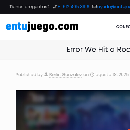
Tienes preguntas?
+1 612 405 3916
ayuda@entuju
CONEC
Error We Hit a Ro
Published by
Berlin Gonzalez
on
agosto 18, 2025