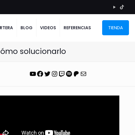
TIENDA
RTERA
BLOG
VIDEOS
REFERENCIAS
 cómo solucionarlo
YouTube
Facebook
Twitter
Instagram
Twitch
Spotify
Patreon
Correo electrónico