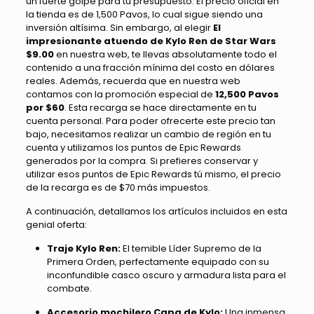
un fuerte golpe para tu presupuesto. El precio oficial en
la tienda es de 1,500 Pavos, lo cual sigue siendo una
inversión altísima. Sin embargo, al elegir
El
impresionante atuendo de Kylo Ren de Star Wars
$9.00
en nuestra web, te llevas absolutamente todo el
contenido a una fracción mínima del costo en dólares
reales. Además, recuerda que en nuestra web
contamos con la promoción especial de
12,500 Pavos
por $60
. Esta recarga se hace directamente en tu
cuenta personal. Para poder ofrecerte este precio tan
bajo, necesitamos realizar un cambio de región en tu
cuenta y utilizamos los puntos de Epic Rewards
generados por la compra. Si prefieres conservar y
utilizar esos puntos de Epic Rewards tú mismo, el precio
de la recarga es de $70 más impuestos.
A continuación, detallamos los artículos incluidos en esta
genial oferta:
Traje Kylo Ren:
El temible Líder Supremo de la
Primera Orden, perfectamente equipado con su
inconfundible casco oscuro y armadura lista para el
combate.
Accesorio mochilero Capa de Kylo:
Una inmensa