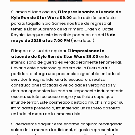
Si amas el lado oscuro,
El impresionante atuendo de
Kylo Ren de Star Wars $9.00
es la adición perfecta
para tu taquilla. Epic Games nos trae de regreso al
temible Líder Supremo de la Primera Orden al Battle
Royale. Asegura este increíble poder antes del
18 de
mayo de 2026 a las 7:00 PM
(hora local).
El impacto visual de equipar
El impresionante
atuendo de Kylo Ren de Star Wars $9.00
en la
intensa zona de guerra es verdaderamente fenomenal.
Llevar a este poderoso guerrero de la Fuerza a tus
partidas te otorga una presencia inigualable en todo el
servidor. Imagina liderar a tu escuadrón, realizar
construcciones tácticas a velocidades vertiginosas y
derribar oponentes luciendo su imponente indumentaria
oscura, su icónico casco negro y su fluida capa que
infunde terror. Este cosmético destaca muchísimo por su
intimidante presencia, infundiendo un respeto absoluto
en todo el mapa de la inmensa isla.
Si decidieras adquirir este enorme conjunto recargando
saldo de la manera tradicional, el gasto representaría