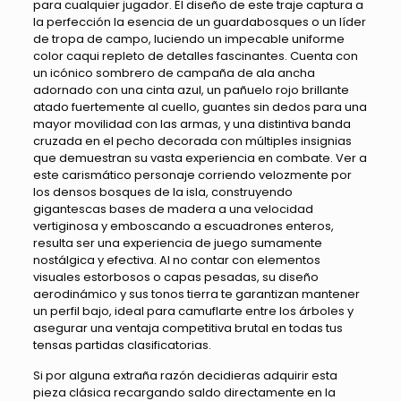
para cualquier jugador. El diseño de este traje captura a
la perfección la esencia de un guardabosques o un líder
de tropa de campo, luciendo un impecable uniforme
color caqui repleto de detalles fascinantes. Cuenta con
un icónico sombrero de campaña de ala ancha
adornado con una cinta azul, un pañuelo rojo brillante
atado fuertemente al cuello, guantes sin dedos para una
mayor movilidad con las armas, y una distintiva banda
cruzada en el pecho decorada con múltiples insignias
que demuestran su vasta experiencia en combate. Ver a
este carismático personaje corriendo velozmente por
los densos bosques de la isla, construyendo
gigantescas bases de madera a una velocidad
vertiginosa y emboscando a escuadrones enteros,
resulta ser una experiencia de juego sumamente
nostálgica y efectiva. Al no contar con elementos
visuales estorbosos o capas pesadas, su diseño
aerodinámico y sus tonos tierra te garantizan mantener
un perfil bajo, ideal para camuflarte entre los árboles y
asegurar una ventaja competitiva brutal en todas tus
tensas partidas clasificatorias.
Si por alguna extraña razón decidieras adquirir esta
pieza clásica recargando saldo directamente en la