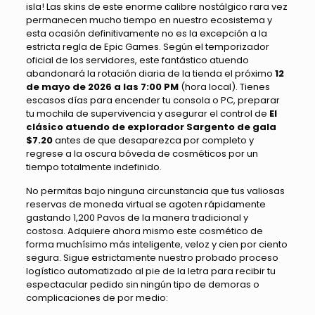
isla! Las skins de este enorme calibre nostálgico rara vez
permanecen mucho tiempo en nuestro ecosistema y
esta ocasión definitivamente no es la excepción a la
estricta regla de Epic Games. Según el temporizador
oficial de los servidores, este fantástico atuendo
abandonará la rotación diaria de la tienda el próximo
12
de mayo de 2026 a las 7:00 PM
(hora local). Tienes
escasos días para encender tu consola o PC, preparar
tu mochila de supervivencia y asegurar el control de
El
clásico atuendo de explorador Sargento de gala
$7.20
antes de que desaparezca por completo y
regrese a la oscura bóveda de cosméticos por un
tiempo totalmente indefinido.
No permitas bajo ninguna circunstancia que tus valiosas
reservas de moneda virtual se agoten rápidamente
gastando 1,200 Pavos de la manera tradicional y
costosa. Adquiere ahora mismo este cosmético de
forma muchísimo más inteligente, veloz y cien por ciento
segura. Sigue estrictamente nuestro probado proceso
logístico automatizado al pie de la letra para recibir tu
espectacular pedido sin ningún tipo de demoras o
complicaciones de por medio: