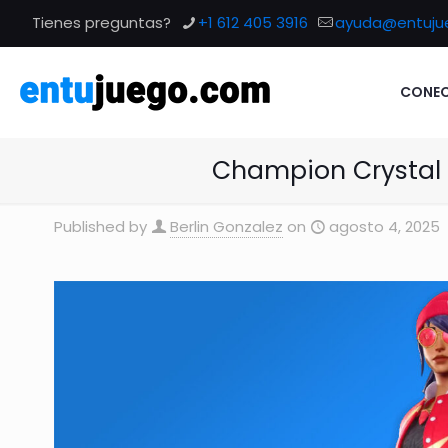
Tienes preguntas?
+1 612 405 3916
ayuda@entuju
CONEC
Champion Crystal 1
Published by
Berlin Gonzalez
on
agosto 4, 2025