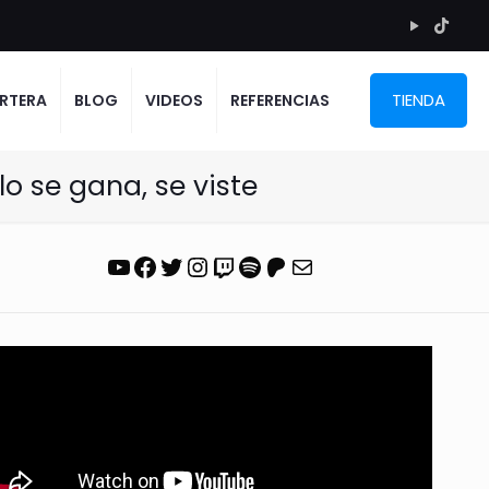
TIENDA
RTERA
BLOG
VIDEOS
REFERENCIAS
o se gana, se viste
YouTube
Facebook
Twitter
Instagram
Twitch
Spotify
Patreon
Correo electrónico