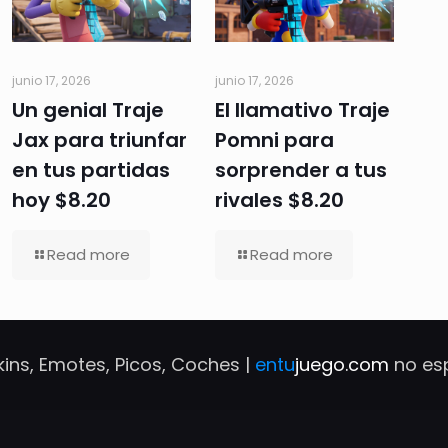
junio 17, 2026
junio 17, 2026
Un genial Traje
El llamativo Traje
Jax para triunfar
Pomni para
en tus partidas
sorprender a tus
hoy $8.20
rivales $8.20
Read more
Read more
ins, Emotes, Picos, Coches |
entu
juego.com
no es