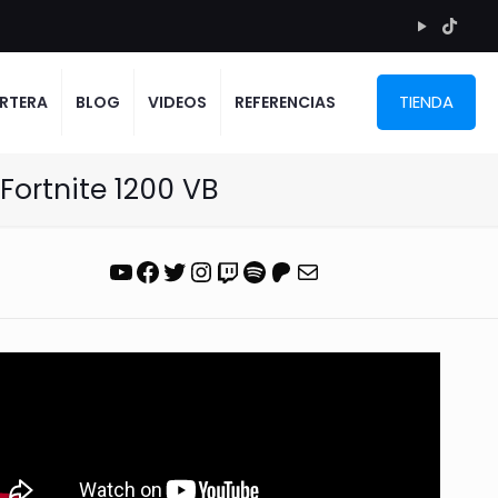
TIENDA
RTERA
BLOG
VIDEOS
REFERENCIAS
Fortnite 1200 VB
YouTube
Facebook
Twitter
Instagram
Twitch
Spotify
Patreon
Correo electrónico