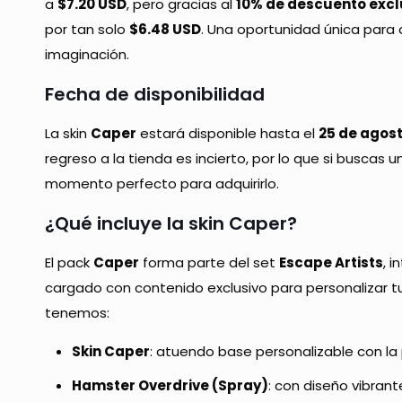
a
$7.20 USD
, pero gracias al
10% de descuento excl
por tan solo
$6.48 USD
. Una oportunidad única para 
imaginación.
Fecha de disponibilidad
La skin
Caper
estará disponible hasta el
25 de agost
regreso a la tienda es incierto, por lo que si buscas u
momento perfecto para adquirirlo.
¿Qué incluye la skin Caper?
El pack
Caper
forma parte del set
Escape Artists
, 
cargado con contenido exclusivo para personalizar tu e
tenemos:
Skin Caper
: atuendo base personalizable con la 
Hamster Overdrive (Spray)
: con diseño vibrante