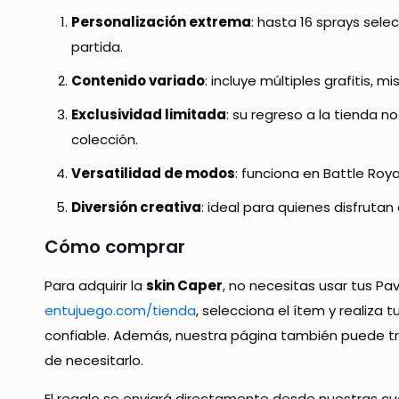
Personalización extrema
: hasta 16 sprays sele
partida.
Contenido variado
: incluye múltiples grafitis, m
Exclusividad limitada
: su regreso a la tienda n
colección.
Versatilidad de modos
: funciona en Battle Roya
Diversión creativa
: ideal para quienes disfrutan
Cómo comprar
Para adquirir la
skin Caper
, no necesitas usar tus Pa
entujuego.com/tienda
, selecciona el ítem y realiza 
confiable. Además, nuestra página también puede tra
de necesitarlo.
El regalo se enviará directamente desde nuestras cue