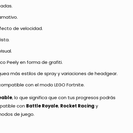
izadas.
lamativo.
efecto de velocidad.
rista.
isual.
sico Peely en forma de grafiti.
quea más estilos de spray y variaciones de headgear.
 compatible con el modo LEGO Fortnite.
eable
, lo que significa que con tus progresos podrás
mpatible con
Battle Royale
,
Rocket Racing
y
 modos de juego.