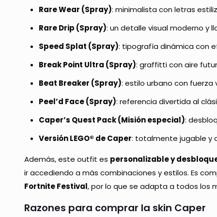
Rare Wear (Spray)
: minimalista con letras estil
Rare Drip (Spray)
: un detalle visual moderno y l
Speed Splat (Spray)
: tipografía dinámica con 
Break Point Ultra (Spray)
: graffitti con aire futu
Beat Breaker (Spray)
: estilo urbano con fuerza v
Peel’d Face (Spray)
: referencia divertida al clá
Caper’s Quest Pack (Misión especial)
: desblo
Versión LEGO® de Caper
: totalmente jugable y
Además, este outfit es
personalizable y desbloqu
ir accediendo a más combinaciones y estilos. Es co
Fortnite Festival
, por lo que se adapta a todos los
Razones para comprar la skin Caper