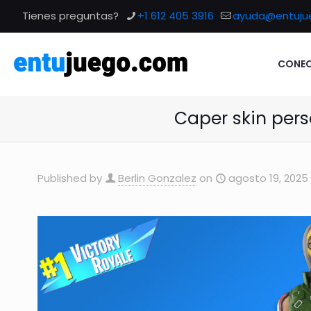
Tienes preguntas?
+1 612 405 3916
ayuda@entuju
CONEC
Caper skin pers
Published by
Berlin Gonzalez
on
agosto 19, 2025