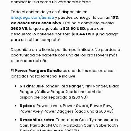
dominar la isla como un verdadero héroe.
Todo el contenido ya está disponible en
entujuego.com/tienda
y puedes conseguirlo con un
10%
de descuento exclusivo
. El bundle completo cuesta
3600 VB
, lo que equivale a
$21.60 USD
, pero con
descuento lo obtienes por solo
$19.44 USD
. ¡Una ganga
para un set tan completo!
Disponible en la tienda por tiempo limitado. No pierdas la
oportunidad de hacerte con uno de los crossovers más
esperados del año.
El
Power Rangers Bundle
es uno de los más extensos
lanzados hasta la fecha, e incluye:
5 skins
: Blue Ranger, Red Ranger, Pink Ranger, Black
Ranger y Yellow Ranger (cada una también
disponible por separado a 1200 VB)
5 picos
: Power Lance, Power Sword, Power Bow,
Power Axe y Power Daggers (cada uno a 500 VB)
5 mochilas retro
: Triceratops Coin, Tyrannosaurus
Coin, Pterodactyl Coin, Mastodon Coin y Sabertooth
Tiger Coin (cada una a 300 VB)