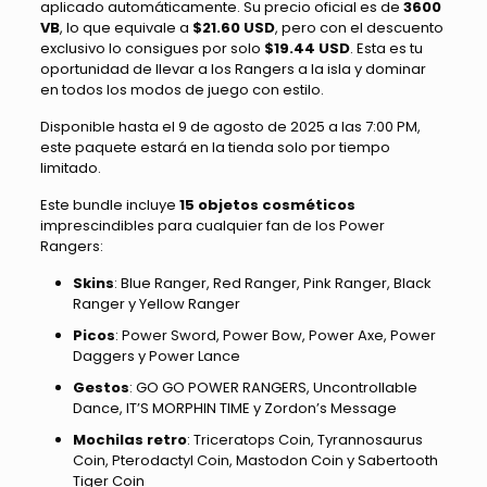
aplicado automáticamente. Su precio oficial es de
3600
VB
, lo que equivale a
$21.60 USD
, pero con el descuento
exclusivo lo consigues por solo
$19.44 USD
. Esta es tu
oportunidad de llevar a los Rangers a la isla y dominar
en todos los modos de juego con estilo.
Disponible hasta el 9 de agosto de 2025 a las 7:00 PM,
este paquete estará en la tienda solo por tiempo
limitado.
Este bundle incluye
15 objetos cosméticos
imprescindibles para cualquier fan de los Power
Rangers:
Skins
: Blue Ranger, Red Ranger, Pink Ranger, Black
Ranger y Yellow Ranger
Picos
: Power Sword, Power Bow, Power Axe, Power
Daggers y Power Lance
Gestos
: GO GO POWER RANGERS, Uncontrollable
Dance, IT’S MORPHIN TIME y Zordon’s Message
Mochilas retro
: Triceratops Coin, Tyrannosaurus
Coin, Pterodactyl Coin, Mastodon Coin y Sabertooth
Tiger Coin