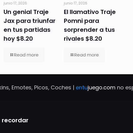
junio 17, 2026
junio 17, 2026
Un genial Traje
El llamativo Traje
Jax para triunfar
Pomni para
en tus partidas
sorprender a tus
hoy $8.20
rivales $8.20
Read more
Read more
ins, Emotes, Picos, Coches |
entu
juego.com
no es
 recordar