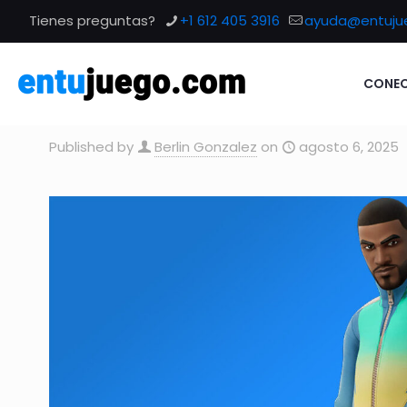
Tienes preguntas?
+1 612 405 3916
ayuda@entuju
CONEC
Published by
Berlin Gonzalez
on
agosto 6, 2025