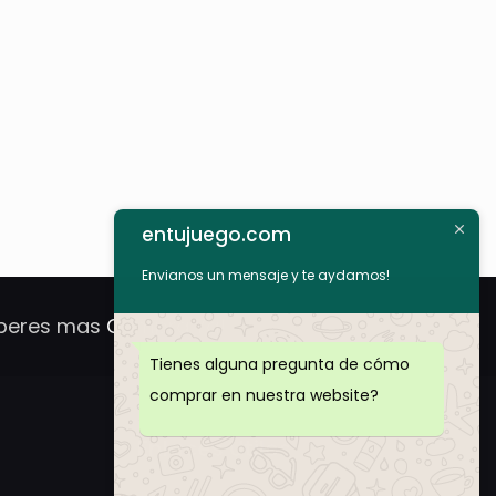
entujuego.com
Envianos un mensaje y te aydamos!
peres mas
Compra Ya!
Tienes alguna pregunta de cómo
comprar en nuestra website?
Enlaces Utiles