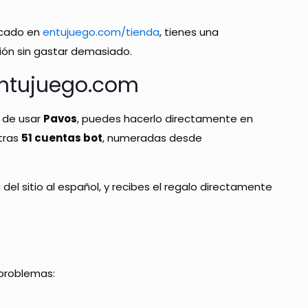
icado en
entujuego.com/tienda
, tienes una
ión sin gastar demasiado.
ntujuego.com
d de usar
Pavos
, puedes hacerlo directamente en
stras
51 cuentas bot
, numeradas desde
el sitio al español, y recibes el regalo directamente
 problemas: