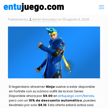
Published by
Berlin Gonzalez
on
agosto 6, 2025
El legendario streamer
Ninja
vuelve a estar disponible
en Fortnite con su icónico outfit de la
Icon Series
.
Disponible ahora por
$9.00
en
entujuego.com/tienda
,
pero con un
10% de descuento automático
, puedes
llevártelo por solo
$8.10
. Esta oferta estará activa solo