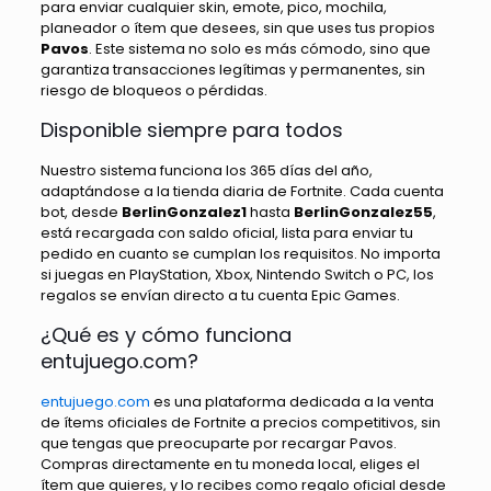
para enviar cualquier skin, emote, pico, mochila,
planeador o ítem que desees, sin que uses tus propios
Pavos
. Este sistema no solo es más cómodo, sino que
garantiza transacciones legítimas y permanentes, sin
riesgo de bloqueos o pérdidas.
Disponible siempre para todos
Nuestro sistema funciona los 365 días del año,
adaptándose a la tienda diaria de Fortnite. Cada cuenta
bot, desde
BerlinGonzalez1
hasta
BerlinGonzalez55
,
está recargada con saldo oficial, lista para enviar tu
pedido en cuanto se cumplan los requisitos. No importa
si juegas en PlayStation, Xbox, Nintendo Switch o PC, los
regalos se envían directo a tu cuenta Epic Games.
¿Qué es y cómo funciona
entujuego.com?
entujuego.com
es una plataforma dedicada a la venta
de ítems oficiales de Fortnite a precios competitivos, sin
que tengas que preocuparte por recargar Pavos.
Compras directamente en tu moneda local, eliges el
ítem que quieres, y lo recibes como regalo oficial desde